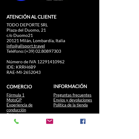
ATENCIÓN AL CLIENTE
TODO DEPORTE SRL
Plaza del Duomo, 21
c/o Duomo21
20121 Milán, Lombardía, Italia
info@allsport.travel
Teléfono:(+39)
02.80897303
Número de IVA
12291410962
IDE: KRRH6B9
RAE-MI-2652043
INFORMACIÓN
COMERCIO
Fórmula 1
Preguntas frecuentes
MotoGP
Envíos y devoluciones
Experiencia de
Política de la tienda
conducción
Fútbol
Carreras de caballos
Tenis
Deportes de EE. UU.
Navegar