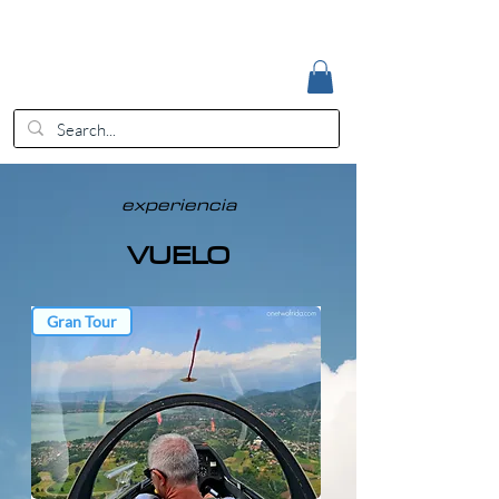
Accedi
EUR (€)
experiencia
VUELO
Gran Tour