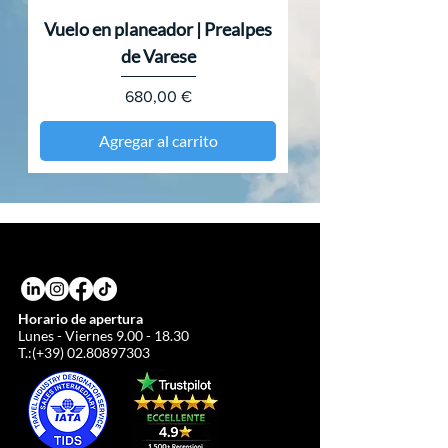
Vuelo en planeador | Prealpes
de Varese
Precio
680,00 €
Agregar al carrito
Horario de apertura
Lunes - Viernes
9.00 - 18.30
T.:(+39)
02.80897303