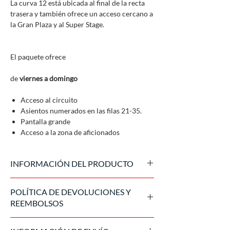
La curva 12 está ubicada al final de la recta
trasera y también ofrece un acceso cercano a
la Gran Plaza y al Super Stage.
El paquete ofrece
de
viernes a domingo
Acceso al circuito
Asientos numerados en las filas 21-35.
Pantalla grande
Acceso a la zona de aficionados
INFORMACIÓN DEL PRODUCTO
Entradas oficiales emitidas por el promotor
POLÍTICA DE DEVOLUCIONES Y
del evento.
REEMBOLSOS
Una vez procesada la compra, la entrada no