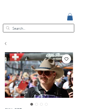
Accedi
EUR (€)