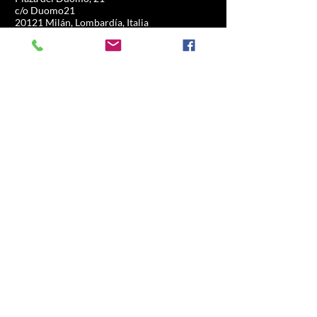
c/o Duomo21
20121 Milán, Lombardía, Italia
info@allsport.travel
Teléfono:(+39)
02.80897303
Número de IVA
12291410962
IDE: KRRH6B9
RAE-MI-2652043
INFORMACIÓN
COMERCIO
Fórmula 1
Preguntas frecuentes
MotoGP
Envíos y devoluciones
Experiencia de
Política de la tienda
conducción
Fútbol
Carreras de caballos
Tenis
Deportes de EE. UU.
Navegar
COMERCIO