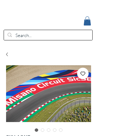
Accedi
EUR (€)