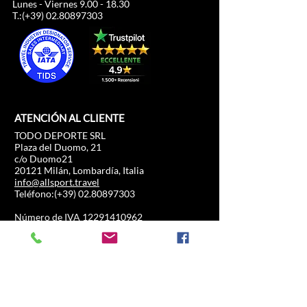
Lunes - Viernes
9.00 - 18.30
T.:(+39)
02.80897303
ATENCIÓN AL CLIENTE
TODO DEPORTE SRL
Plaza del Duomo, 21
c/o Duomo21
20121 Milán, Lombardía, Italia
info@allsport.travel
Teléfono:(+39)
02.80897303
Número de IVA
12291410962
IDE: KRRH6B9
RAE-MI-2652043
INFORMACIÓN
COMERCIO
Fórmula 1
Preguntas frecuentes
MotoGP
Envíos y devoluciones