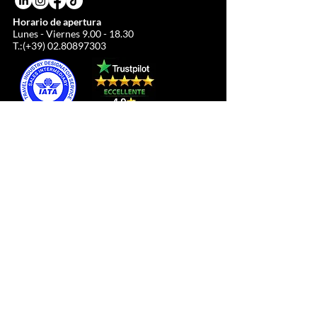
Horario de apertura
Lunes - Viernes
9.00 - 18.30
T.:(+39)
02.80897303
ATENCIÓN AL CLIENTE
TODO DEPORTE SRL
Plaza del Duomo, 21
c/o Duomo21
20121 Milán, Lombardía, Italia
info@allsport.travel
Teléfono:(+39)
02.80897303
Número de IVA
12291410962
IDE: KRRH6B9
RAE-MI-2652043
INFORMACIÓN
COMERCIO