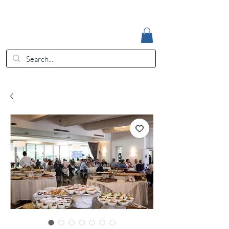
Accedi
EUR (€)