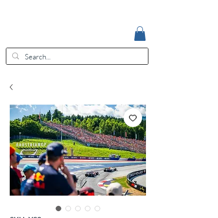
Accedi
EUR (€)