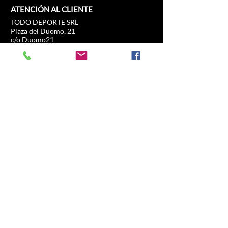
ATENCIÓN AL CLIENTE
TODO DEPORTE SRL
Plaza del Duomo, 21
c/o Duomo21
20121 Milán, Lombardía, Italia
info@allsport.travel
Teléfono:(+39)
02.80897303
Número de IVA
12291410962
IDE: KRRH6B9
RAE-MI-2652043
INFORMACIÓN
COMERCIO
Fórmula 1
Preguntas frecuentes
MotoGP
Envíos y devoluciones
Experiencia de
Política de la tienda
conducción
Fútbol
Carreras de caballos
Tenis
Deportes de EE. UU.
Navegar