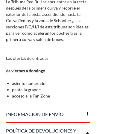
La Tribuna Red Bull se encuentra en la recta
después de la primera curva y recorre el
exterior de la pista, ascendiendo hasta la
Curva Remus y la zona de Schönberg. Las
secciones F/G/H/I de esta tribuna son ideales
para ver cómo aceleran los coches tras la
primera curva y salen de boxes.
Las ofertas de entradas
de
viernes a domingo
asiento numerado
pantalla grande
acceso a la Fan Zone
INFORMACIÓN DE ENVÍO
La entrada se envía en formato digital 15 días
POLÍTICA DE DEVOLUCIONES Y
antes del evento. En casos excepcionales, se