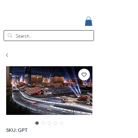
Accedi
EUR (€)
SKU: GPT