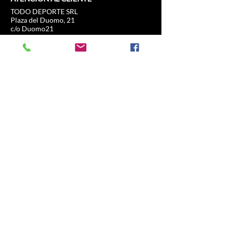
TODO DEPORTE SRL
Plaza del Duomo, 21
c/o Duomo21
20121 Milán, Lombardía, Italia
info@allsport.travel
Teléfono:(+39)
02.80897303
Número de IVA
12291410962
IDE: KRRH6B9
RAE-MI-2652043
INFORMACIÓN
COMERCIO
Fórmula 1
Preguntas frecuentes
MotoGP
Envíos y devoluciones
Experiencia de
Política de la tienda
conducción
Fútbol
Carreras de caballos
Tenis
Deportes de EE. UU.
Navegar