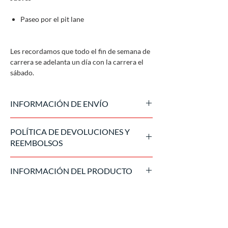
Paseo por el pit lane
Les recordamos que todo el fin de semana de
carrera se adelanta un día con la carrera el
sábado.
INFORMACIÓN DE ENVÍO
El pase se envía en formato digital 15 días
POLÍTICA DE DEVOLUCIONES Y
antes del evento. El precio indicado puede
REEMBOLSOS
variar durante el proceso de compra debido
al tipo de cambio euro/dólar.
Una vez procesada la compra, la entrada no
INFORMACIÓN DEL PRODUCTO
es reembolsable. En caso de cancelación del
evento por fuerza mayor, cumpliremos con la
Entradas oficiales emitidas por el promotor
política de devoluciones del Promotor.
del evento.