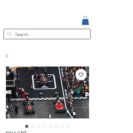
Accedi
EUR (€)
SKU: GPT