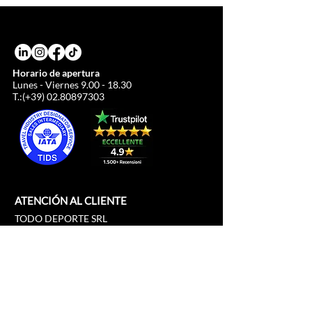
Horario de apertura
Lunes - Viernes
9.00 - 18.30
T.:(+39)
02.80897303
ATENCIÓN AL CLIENTE
TODO DEPORTE SRL
Plaza del Duomo, 21
c/o Duomo21
20121 Milán, Lombardía, Italia
info@allsport.travel
Teléfono:(+39)
02.80897303
Número de IVA
12291410962