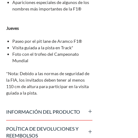
Apariciones especiales de algunos de los
nombres más importantes de la F1®
Jueves
Paseo por el pit lane de Aramco F1®
Visita guiada a la pista en Track*
Foto con el trofeo del Campeonato
Mundial
*Nota: Debido a las normas de seguridad de
la FIA, los invitados deben tener al menos
110 cm de altura para participar en la visita
guiada a la pista.
INFORMACIÓN DEL PRODUCTO
Producto oficial fabricado por Formula 1
POLÍTICA DE DEVOLUCIONES Y
Experience, vendido exclusivamente en el
REEMBOLSOS
mercado italiano.