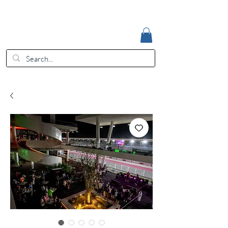
Accedi
EUR (€)