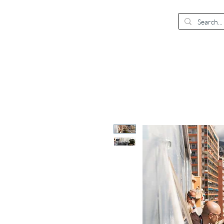
EUR (€)