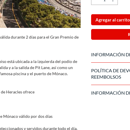
Agregar al carrito
R
válida durante 2 días para el Gran Premio de
INFORMACIÓN D
piso está ubicada a la izquierda del podio de
Producto oficial fabr
alida y a la salida de Pit Lane, así como un
POLÍTICA DE DE
vendido exclusivament
a famosa piscina y el puerto de Mónaco.
REEMBOLSOS
Una vez procesada la 
a de Heracles ofrece
INFORMACIÓN D
reembolsable. En caso
fuerza mayor, cumplir
La entrada se envía en
devoluciones del Pro
de cortesía y el pase 
15 días antes del even
de Mónaco válido por dos días
momento de la compra
euro/dólar.
eccionados y servidos durante todo el día.