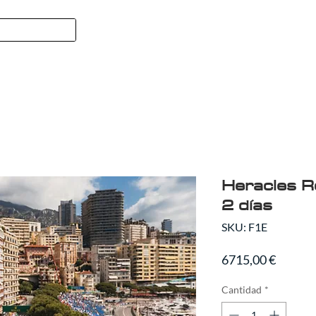
FORMULA 1
SPORT
QUIENES
Heracles R
2 días
SKU: F1E
Precio
6715,00 €
Cantidad
*