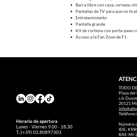
Barra libre con cava, cerveza, vi
Pantallas de TV para que no te 
Entretenimiento
Pantalla grande
Kit de cortesía con porta-pase 
Acceso a la Fan Zone de F1
ATENCI
TODO DE
Plaza del
c/o Duo
20121 Mil
info@alls
Teléfono
Horario de apertura
Número d
Lunes - Viernes 9.00 - 18.30
IDE: KR
T.:(+39) 02.80897303
RAE-MI-