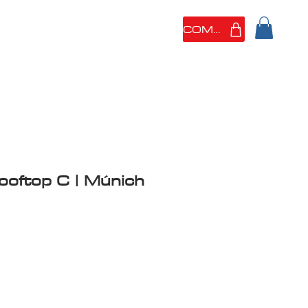
COMERCIO
 SOMOS
PORTFOLIO
ooftop C | Múnich