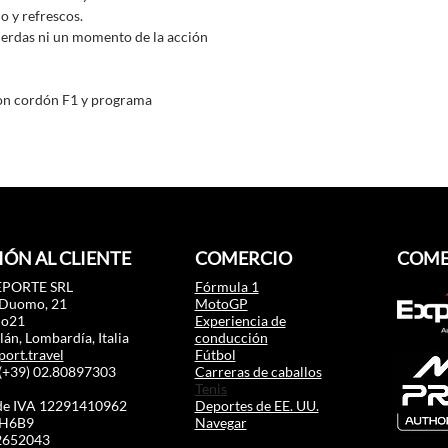
no y refrescos.
pierdas ni un momento de la acción
con cordón F1 y programa
ÓN AL CLIENTE
COMERCIO
COME
PORTE SRL
Fórmula 1
 Duomo, 21
MotoGP
mo21
Experiencia de
án, Lombardía, Italia
conducción
port.travel
Fútbol
:(+39) 02.80897303
Carreras de caballos
Tenis
e IVA 12291410962
Deportes de EE. UU.
RH6B9
Navegar
2652043