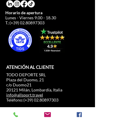
Horario de apertura
Lunes - Viernes
9.00 - 18.30
T.:(+39)
02.80897303
ATENCIÓN AL CLIENTE
TODO DEPORTE SRL
Plaza del Duomo, 21
c/o Duomo21
20121 Milán, Lombardía, Italia
info@allsport.travel
Teléfono:(+39)
02.80897303
Número de IVA
12291410962
IDE: KRRH6B9
RAE-MI-2652043