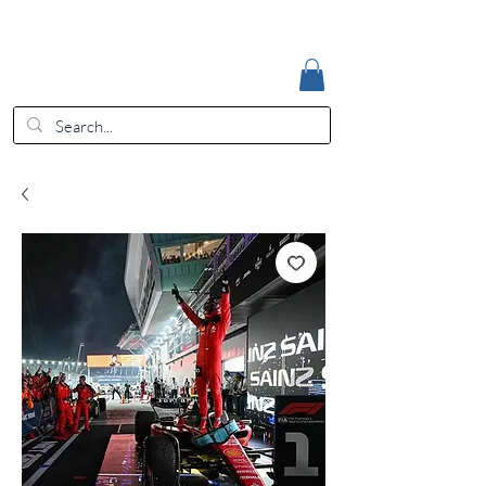
Accedi
EUR (€)