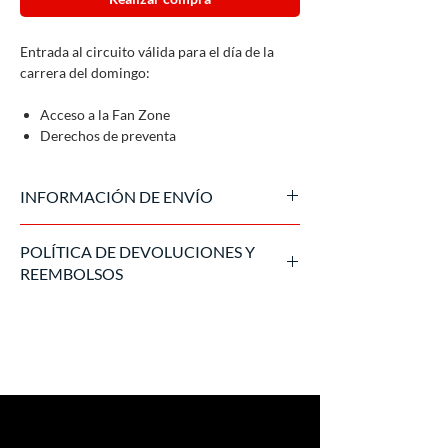
Entrada al circuito válida para el día de la
carrera del domingo:
Acceso a la Fan Zone
Derechos de preventa
INFORMACIÓN DE ENVÍO
La entrada es proporcionada por el promotor
POLÍTICA DE DEVOLUCIONES Y
en formato digital aproximadamente 15 días
REEMBOLSOS
antes del evento.
Una vez adquirida la entrada, no se puede
cancelar ni reembolsar. En caso de
cancelación por fuerza mayor, cumpliremos
con la política de devoluciones del Circuito.