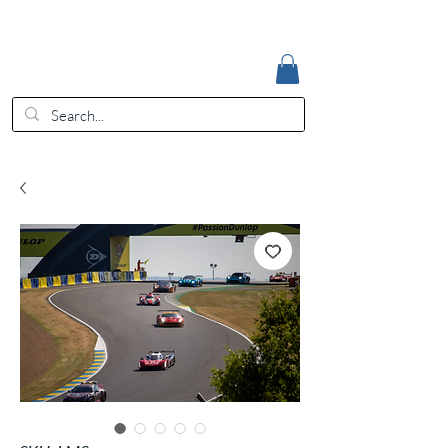
Accedi
EUR (€)