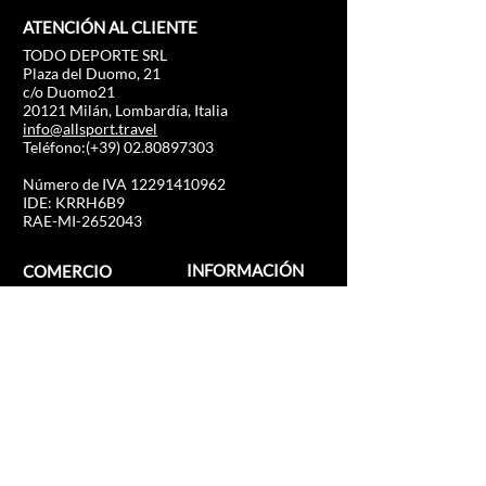
ATENCIÓN AL CLIENTE
TODO DEPORTE SRL
Plaza del Duomo, 21
c/o Duomo21
20121 Milán, Lombardía, Italia
info@allsport.travel
Teléfono:(+39)
02.80897303
Número de IVA
12291410962
IDE: KRRH6B9
RAE-MI-2652043
INFORMACIÓN
COMERCIO
Fórmula 1
Preguntas frecuentes
MotoGP
Envíos y devoluciones
Experiencia de
Política de la tienda
conducción
Fútbol
Carreras de caballos
Tenis
Deportes de EE. UU.
Navegar