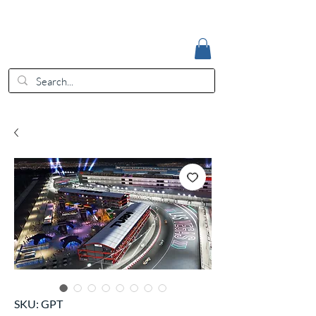
Accedi
EUR (€)
SKU: GPT