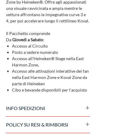
Zone by Heineken®. Offre agli appassionati
una visuale ravvicinata e ampia mentre le
vetture affrontano le impegnative curve 3 e
4, per poi accelerare lungo il rettilineo Koval.
Il Pacchetto comprende
Da
Giovedì a Sabato
:
Accesso al Circuito
Posto a sedere numerato
Accesso all'Heineken® Stage nella East
Harmon Zone,
Accesso alle attivazioni interattive dei fan
nella East Harmon Zone e Koval Zone da
parte di Heineken
Cibo e bevande disponibili per l'acquisto
INFO SPEDIZIONI
l biglietto è inviato in formato digitale
POLICY SU RESI & RIMBORSI
mentre il kit cortesia e il pass accesso alle
experience sono inviati a domicilio 15gg