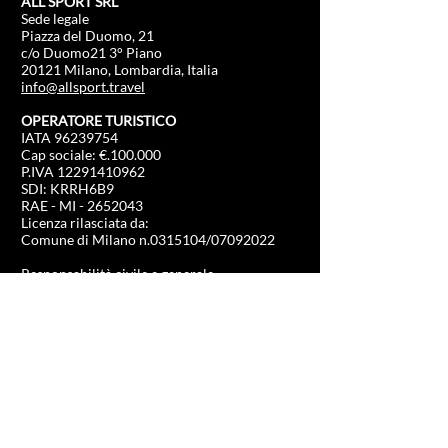
ALL SPORT SRL
Sede legale
Piazza del Duomo, 21
c/o Duomo21 3° Piano
20121 Milano, Lombardia, Italia
info@allsport.travel
OPERATORE TURISTICO
IATA
96239754
Cap sociale: €.100.000
P.IVA
12291410962
SDI: KRRH6B9
RAE - MI -
2652043
Licenza rilasciata da:
Comune di Milano n.0315104/07092022
Responsabilità civile e generale
Europ Assistance Italia S.p.A.
N. 2623907
INFORMAZIONI
NEGOZIO
Formula 1
FAQ
Moto Gp
Spedizioni e resi
Driving Experience
Politica negozio
Calcio
Hockey