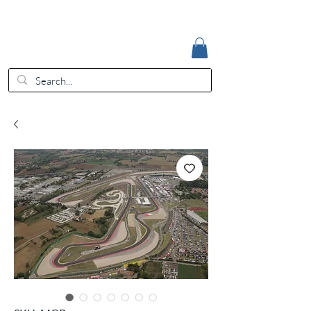
Accedi
EUR (€)