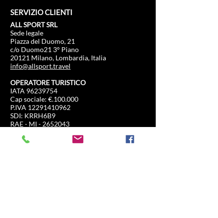
SERVIZIO CLIENTI
ALL SPORT SRL
Sede legale
Piazza del Duomo, 21
c/o Duomo21 3° Piano
20121 Milano, Lombardia, Italia
info@allsport.travel
OPERATORE TURISTICO
IATA
96239754
Cap sociale: €.100.000
P.IVA
12291410962
SDI: KRRH6B9
RAE - MI -
2652043
Licenza rilasciata da:
Comune di Milano n.0315104/07092022
Responsabilità civile e generale
Europ Assistance Italia S.p.A.
N. 2623907
INFORMAZIONI
NEGOZIO
Formula 1
FAQ
Moto Gp
Spedizioni e resi