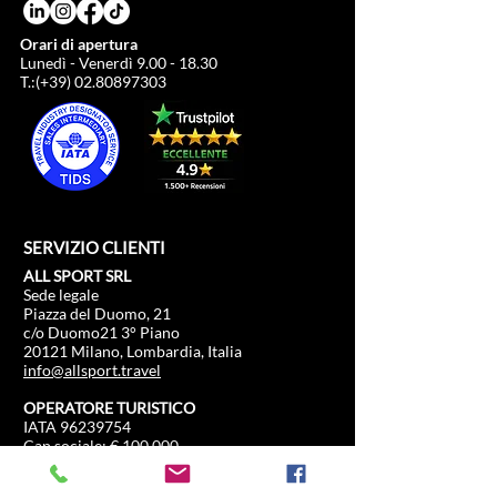
Orari di apertura
Lunedì - Venerdì
9.00 - 18.30
T.:(+39)
02.80897303
SERVIZIO CLIENTI
ALL SPORT SRL
Sede legale
Piazza del Duomo, 21
c/o Duomo21 3° Piano
20121 Milano, Lombardia, Italia
info@allsport.travel
OPERATORE TURISTICO
IATA
96239754
Cap sociale: €.100.000
P.IVA
12291410962
SDI: KRRH6B9