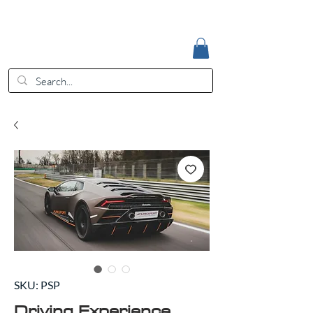
Accedi
EUR (€)
SKU: PSP
Driving Experience