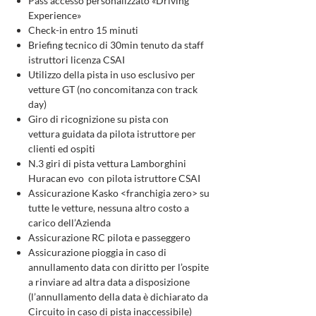
Pass accesso personalizzato «Driving
Experience»
Check-in entro 15 minuti
Briefing tecnico di 30min tenuto da staff
istruttori licenza CSAI
Utilizzo della pista in uso esclusivo per
vetture GT (no concomitanza con track
day)
Giro di ricognizione su pista con
vettura guidata da pilota istruttore per
clienti ed ospiti
N.3 giri di pista vettura Lamborghini
Huracan evo con pilota istruttore CSAI
Assicurazione Kasko <franchigia zero> su
tutte le vetture, nessuna altro costo a
carico dell’Azienda
Assicurazione RC pilota e passeggero
Assicurazione pioggia in caso di
annullamento data con diritto per l’ospite
a rinviare ad altra data a disposizione
(l’annullamento della data è dichiarato da
Circuito in caso di pista inaccessibile)