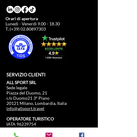
Orari di apertura
Lunedì - Venerdì
9.00 - 18.30
T.:(+39)
02.80897303
SERVIZIO CLIENTI
ALL SPORT SRL
Sede legale
Piazza del Duomo, 21
c/o Duomo21 3° Piano
20121 Milano, Lombardia, Italia
info@allsport.travel
OPERATORE TURISTICO
IATA
96239754
Cap sociale: €.100.000
P.IVA
12291410962