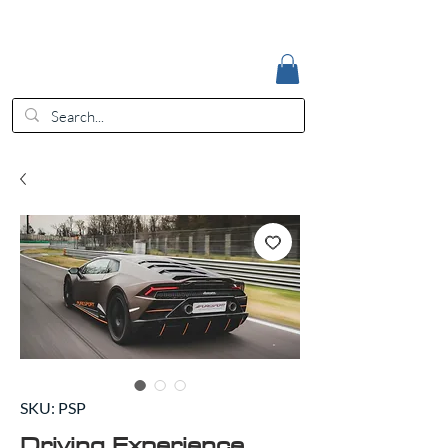
Accedi
EUR (€)
SKU: PSP
Driving Experience