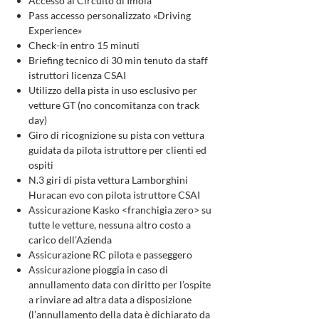
Accesso al Circuito di Imola
Pass accesso personalizzato «Driving
Experience»
Check-in entro 15 minuti
Briefing tecnico di 30 min tenuto da staff
istruttori licenza CSAI
Utilizzo della pista in uso esclusivo per
vetture GT (no concomitanza con track
day)
Giro di ricognizione su pista con vettura
guidata da pilota istruttore per clienti ed
ospiti
N.3 giri di pista vettura Lamborghini
Huracan evo con pilota istruttore CSAI
Assicurazione Kasko <franchigia zero> su
tutte le vetture, nessuna altro costo a
carico dell’Azienda
Assicurazione RC pilota e passeggero
Assicurazione pioggia in caso di
annullamento data con diritto per l’ospite
a rinviare ad altra data a disposizione
(l’annullamento della data è dichiarato da