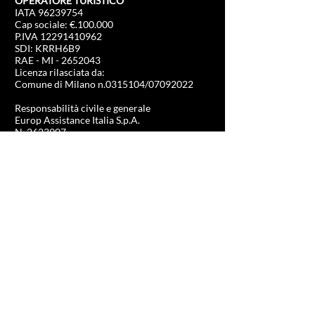
OPERATORE TURISTICO
IATA
96239754
Cap sociale: €.100.000
P.IVA
12291410962
SDI: KRRH6B9
RAE - MI -
2652043
Licenza rilasciata da:
Comune di Milano n.0315104/07092022
Responsabilità civile e generale
Europ Assistance Italia S.p.A.
N. 2623907
INFORMAZIONI
NEGOZIO
Formula 1
FAQ
Moto Gp
Spedizioni e resi
Driving Experience
Politica negozio
Calcio
Hockey
Ippica
Olimpiadi
Tennis
US Sport
Vela