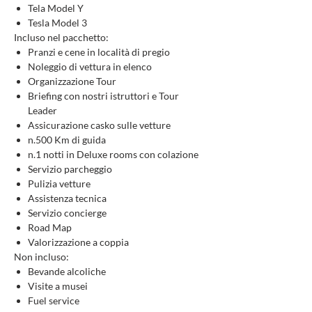
Tela Model Y
Tesla Model 3
Incluso nel pacchetto:
Pranzi e cene in località di pregio
Noleggio di vettura in elenco
Organizzazione Tour
Briefing con nostri istruttori e Tour
Leader
Assicurazione casko sulle vetture
n.500 Km di guida
n.1 notti in Deluxe rooms con colazione
Servizio parcheggio
Pulizia vetture
Assistenza tecnica
Servizio concierge
Road Map
Valorizzazione a coppia
Non incluso:
Bevande alcoliche
Visite a musei
Fuel service