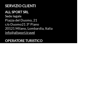
SERVIZIO CLIENTI
ALL SPORT SRL
Sede legale
Piazza del Duomo, 21
c/o Duomo21 3° Piano
20121 Milano, Lombardia, Italia
info@allsport.travel
OPERATORE TURISTICO
IATA
96239754
Cap sociale: €.100.000
P.IVA
12291410962
SDI: KRRH6B9
RAE - MI -
2652043
Licenza rilasciata da:
Comune di Milano n.0315104/07092022
Responsabilità civile e generale
Europ Assistance Italia S.p.A.
N. 2623907
INFORMAZIONI
NEGOZIO
Formula 1
FAQ
Moto Gp
Spedizioni e resi