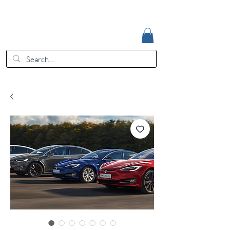
Accedi
EUR (€)