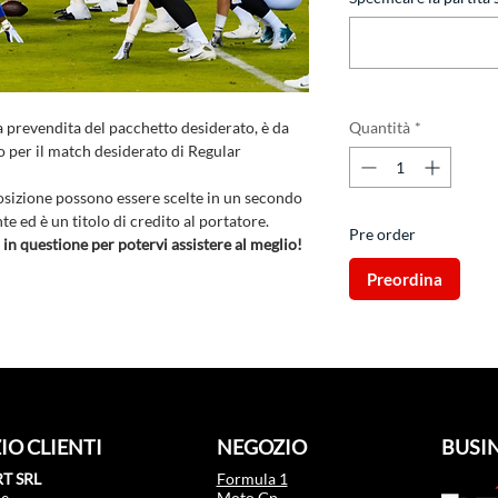
a prevendita del pacchetto desiderato, è da
Quantità
*
o per il match desiderato di Regular
 posizione possono essere scelte in un secondo
e ed è un titolo di credito al portatore.
Pre order
 in questione per potervi assistere al meglio!
Preordina
IO CLIENTI
NEGOZIO
BUSIN
T SRL
Formula 1
le
Moto Gp