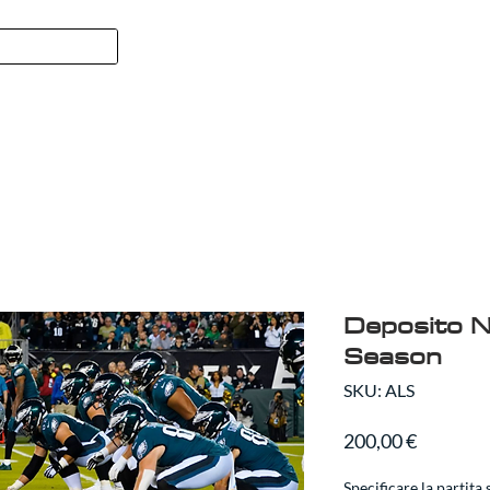
FORMULA 1
SPORT
CHI 
Deposito N
Season
SKU: ALS
Prezzo
200,00 €
Specificare la partita 