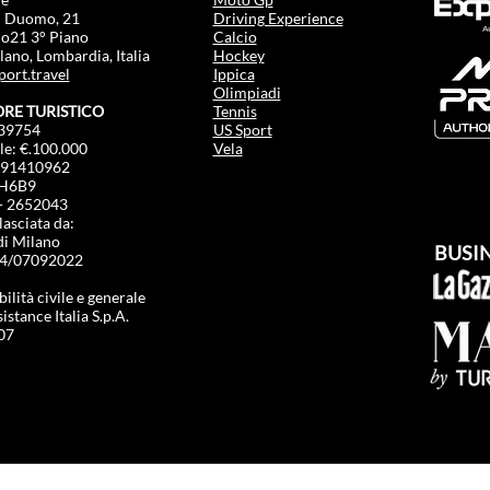
l Duomo, 21
Driving Experience
o21 3° Piano
Calcio
ano, Lombardia, Italia
Hockey
port.travel
Ippica
Olimpiadi
RE TURISTICO
Tennis
39754
US Sport
le: €.100.000
Vela
291410962
RH6B9
- 2652043​
lasciata da:
i Milano
BUSI
4/07092022
lità civile e generale
stance Italia S.p.A.
07