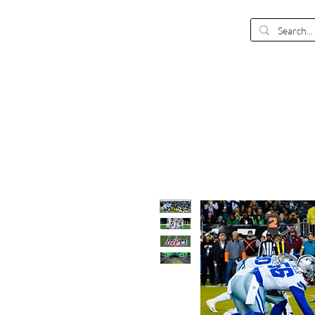
EUR (€)