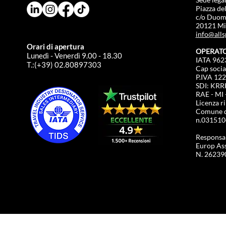
Piazza de
c/o Duom
20121 Mil
info@alls
Orari di apertura
OPERATO
Lunedì - Venerdì 9.00 - 18.30
IATA 962
T.:(+39) 02.80897303
Cap socia
P.IVA 12
SDI: KR
RAE - MI 
Licenza ri
Comune d
n.031510
Responsabi
Europ Assi
N. 26239