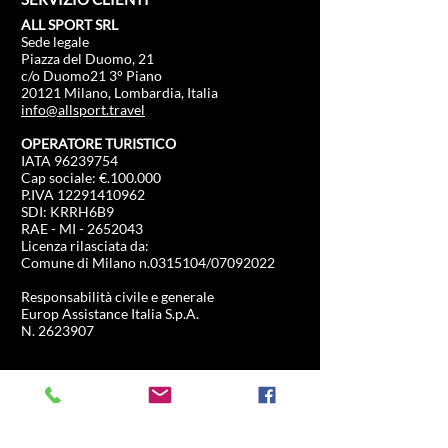
ALL SPORT SRL
Sede legale
Piazza del Duomo, 21
c/o Duomo21 3° Piano
20121 Milano, Lombardia, Italia
info@allsport.travel
OPERATORE TURISTICO
IATA
96239754
Cap sociale: €.100.000
P.IVA
12291410962
SDI: KRRH6B9
RAE - MI -
2652043
Licenza rilasciata da:
Comune di Milano n.0315104/07092022
Responsabilità civile e generale
Europ Assistance Italia S.p.A.
N. 2623907
INFORMAZIONI
NEGOZIO
Formula 1
FAQ
Moto Gp
Spedizioni e resi
Driving Experience
Politica negozio