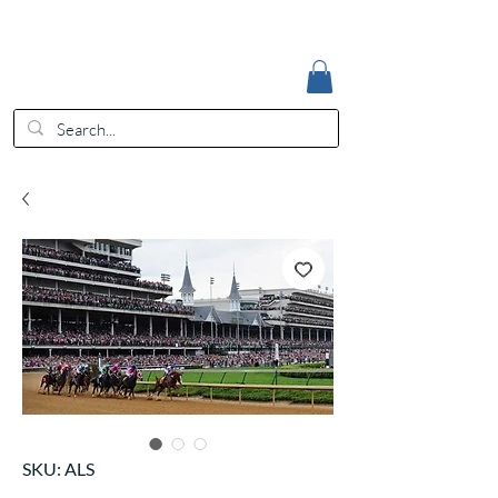
Accedi
EUR (€)
SKU: ALS