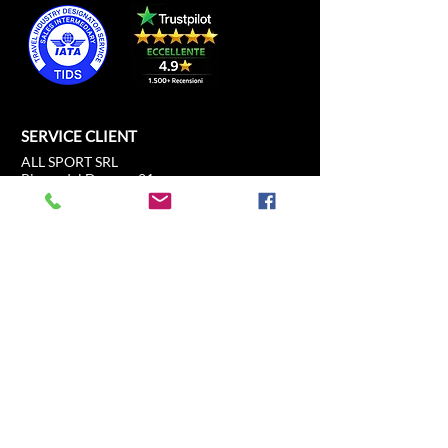
SERVICE CLIENT
ALL SPORT SRL
Piazza del Duomo, 21
c/o Duomo21
20121 Milano, Lombardia, Italia
info@allsport.travel
T:(+39)
02.80897303
P.IVA
12291410962
SDI: KRRH6B9
RAE - MI -
2652043
INFORMATION
BOUTIQUE
Formule 1
FAQ
Moto GP
Expéditions et retours
Expérience de
Politique de magasin
conduite