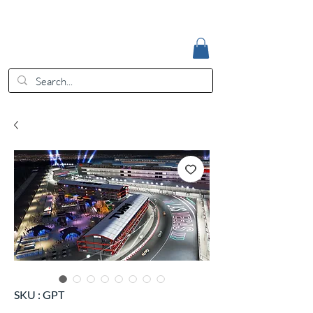
Accedi
EUR (€)
SKU : GPT