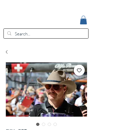
Accedi
EUR (€)