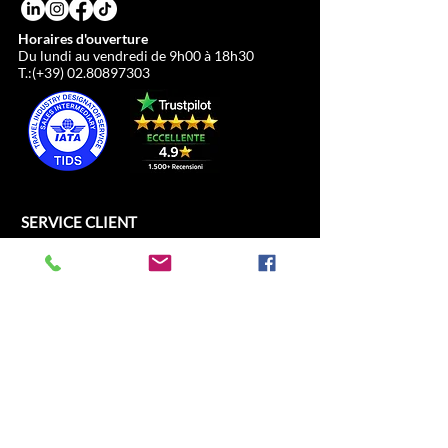
Horaires d'ouverture
Du lundi au vendredi de 9h00 à 18h30
T.:(+39)
02.80897303
SERVICE CLIENT
ALL SPORT SRL
Piazza del Duomo, 21
c/o Duomo21
20121 Milano, Lombardia, Italia
info@allsport.travel
T:(+39)
02.80897303
P.IVA
12291410962
SDI: KRRH6B9
RAE - MI -
2652043
INFORMATION
BOUTIQUE