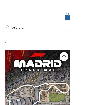
Accedi
EUR (€)