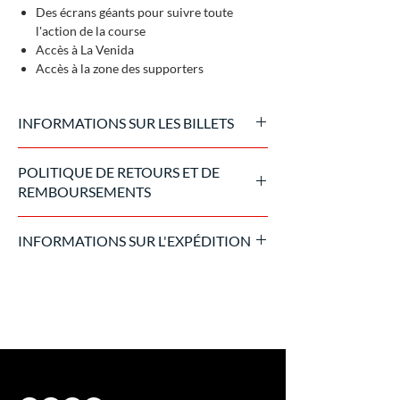
Des écrans géants pour suivre toute
l'action de la course
Accès à La Venida
Accès à la zone des supporters
INFORMATIONS SUR LES BILLETS
Billets officiels émis par l'organisateur de
POLITIQUE DE RETOURS ET DE
l'événement
REMBOURSEMENTS
Une fois l'achat traité, le billet n'est pas
INFORMATIONS SUR L'EXPÉDITION
remboursable. En cas d'annulation de
l'événement pour cause de force majeure,
Les billets sont envoyés au format numérique
nous appliquerons la politique de retour de
15 jours avant l'événement. Dans des cas
l'organisateur.
exceptionnels, ils peuvent être remis sur
place au bureau d'accréditation.