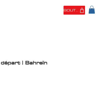
BOUTIQUE
 SOMMES
PORTFOLIO
 départ | Bahreïn