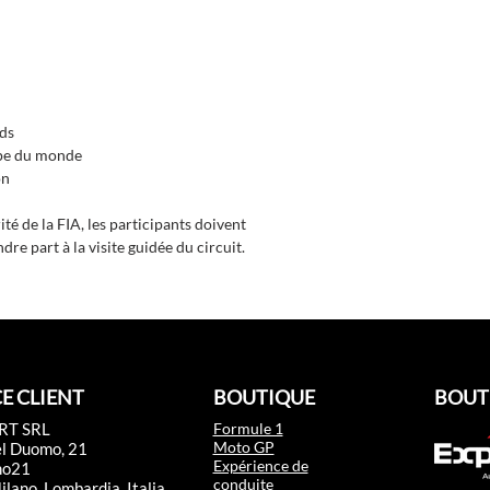
nds
upe du monde
on
é de la FIA, les participants doivent
e part à la visite guidée du circuit.
E CLIENT
BOUTIQUE
BOUT
RT SRL
Formule 1
Moto GP
el Duomo, 21
Expérience de
mo21
conduite
lano, Lombardia, Italia