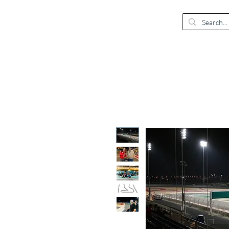
EUR (€)