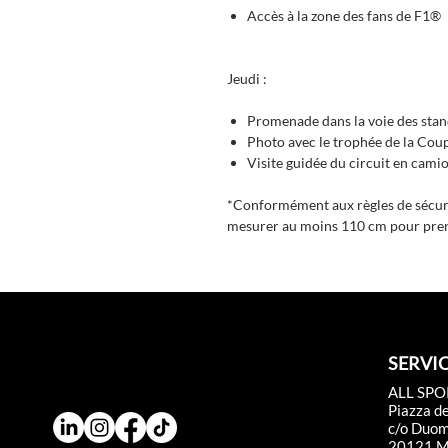
Accès à la zone des fans de F1®
Jeudi
:
Promenade dans la voie des sta
Photo avec le trophée de la Co
Visite guidée du circuit en cami
*Conformément aux règles de sécurit
mesurer au moins 110 cm pour prendr
SERVIC
ALL SPO
Piazza d
c/o Duo
20121 Mi