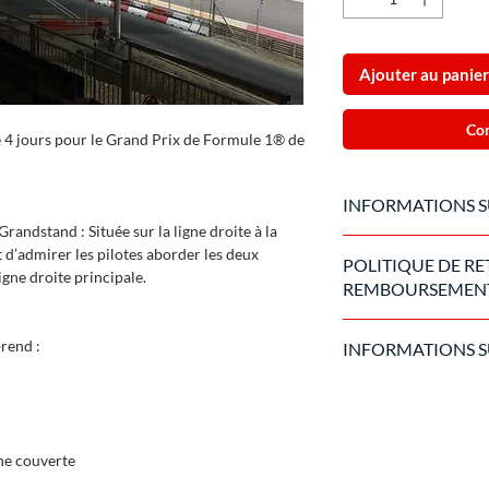
Ajouter au panier
Co
ble 4 jours pour le Grand Prix de Formule 1® de
INFORMATIONS S
andstand : Située sur la ligne droite à la
Le billet est envoyé 
t d’admirer les pilotes aborder les deux
POLITIQUE DE RE
l'événement.
ligne droite principale.
REMBOURSEMEN
Une fois l'achat traité
rend :
INFORMATIONS SU
cas d'annulation de l
majeure, nous appliqu
Produit officiel fabr
l'organisateur.
vendu exclusivement s
ne couverte