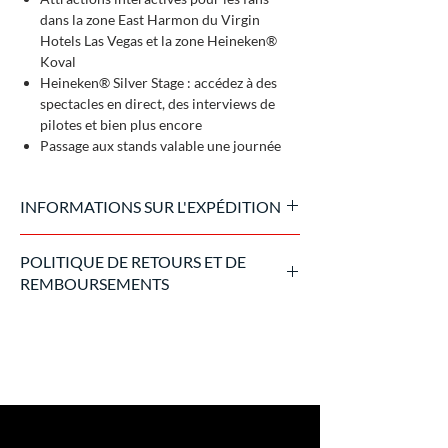
dans la zone East Harmon du Virgin
Hotels Las Vegas et la zone Heineken®
Koval
Heineken® Silver Stage : accédez à des
spectacles en direct, des interviews de
pilotes et bien plus encore
Passage aux stands valable une journée
INFORMATIONS SUR L'EXPÉDITION
Le billet est émis par l'organisateur et est
POLITIQUE DE RETOURS ET DE
généralement envoyé par voie électronique à
REMBOURSEMENTS
l'adresse électronique fournie lors du
processus d'achat.
Les remboursements ne sont possibles qu'en
cas d'annulation de l'événement.