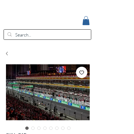
Accedi
EUR (€)