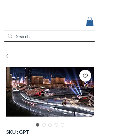
Accedi
EUR (€)
SKU : GPT