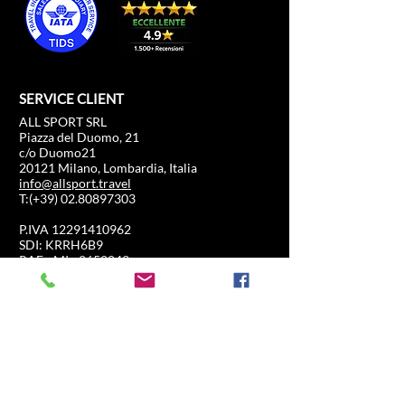
SERVICE CLIENT
ALL SPORT SRL
Piazza del Duomo, 21
c/o Duomo21
20121 Milano, Lombardia, Italia
info@allsport.travel
T:(+39)
02.80897303
P.IVA
12291410962
SDI: KRRH6B9
RAE - MI -
2652043
INFORMATION
BOUTIQUE
Formule 1
FAQ
Moto GP
Expéditions et retours
Expérience de
Politique de magasin
conduite
Football
Course de chevaux