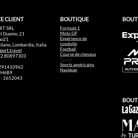
E CLIENT
BOUTIQUE
BOUT
RT SRL
Formule 1
Moto GP
el Duomo, 21
Expérience de
mo21
conduite
lano, Lombardia, Italia
Football
port.travel
Course de chevaux
 02.80897303
Tennis
Sports américains
2291410962
Naviguer
RRH6B9
 - 2652043​
BOUT