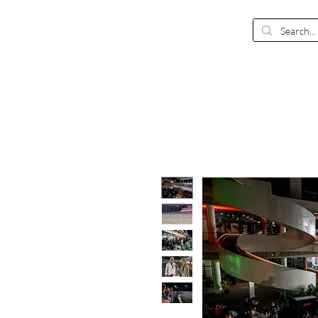
EUR (€)