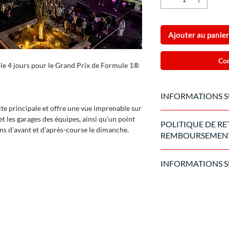
Ajouter au panier
Co
lable 4 jours pour le Grand Prix de Formule 1®
INFORMATIONS S
oite principale et offre une vue imprenable sur
Produit officiel fabr
e et les garages des équipes, ainsi qu'un point
POLITIQUE DE RE
vendu exclusivement s
ons d'avant et d'après-course le dimanche.
REMBOURSEMEN
Une fois l'achat traité
INFORMATIONS S
cas d'annulation de l
majeure, nous appliqu
Le laissez-passer sera
l'organisateur.
15 jours avant l'événe
sera remis sur place 