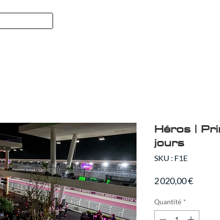
Formule 1
SPORT
QUI NOUS
Héros | Pri
jours
SKU : F1E
Prix
2 020,00 €
Quantité
*