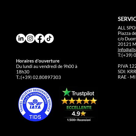
SERVIC
ALL SPO
Piazza d
c/o Duo
20121 Mi
info@alls
T:(+39)
Horaires d'ouverture
P.IVA 1
Du lundi au vendredi de 9h00 à
SDI: K
18h30
RAE - MI
T.:(+39) 02.80897303