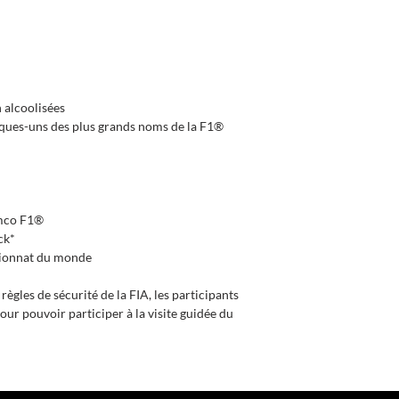
n alcoolisées
ques-uns des plus grands noms de la F1®
amco F1®
ck*
pionnat du monde
ègles de sécurité de la FIA, les participants
r pouvoir participer à la visite guidée du