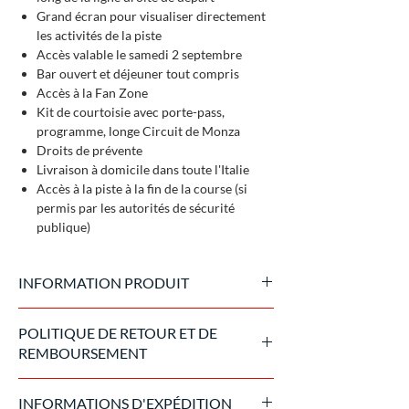
Grand écran pour visualiser directement
les activités de la piste
Accès valable le samedi 2 septembre
Bar ouvert et déjeuner tout compris
Accès à la Fan Zone
Kit de courtoisie avec porte-pass,
programme, longe Circuit de Monza
Droits de prévente
Livraison à domicile dans toute l'Italie
Accès à la piste à la fin de la course (si
permis par les autorités de sécurité
publique)
INFORMATION PRODUIT
Le billet est délivré par ACI Sport, promoteur
POLITIQUE DE RETOUR ET DE
du Grand Prix, le porteur n'est pas nominatif.
REMBOURSEMENT
Il est envoyé sous format numérique 15 jours
avant l'événement à l'adresse email de
Une fois acheté, le billet est transférable à
l'acheteur, tandis que le kit de courtoisie est
INFORMATIONS D'EXPÉDITION
des tiers mais non remboursable