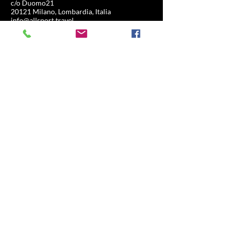
c/o Duomo21
20121 Milano, Lombardia, Italia
info@allsport.travel
T:(+39)
02.80897303
P.IVA
12291410962
SDI: KRRH6B9
RAE - MI -
2652043
INFORMATION
BOUTIQUE
Formule 1
FAQ
Moto GP
Expéditions et retours
Expérience de
Politique de magasin
conduite
Football
Course de chevaux
Tennis
Sports américains
Naviguer
BOUTIQUE