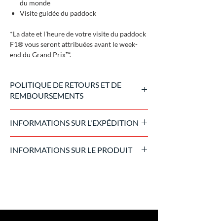
du monde
Visite guidée du paddock
*La date et l'heure de votre visite du paddock
F1® vous seront attribuées avant le week-
end du Grand Prix™.
POLITIQUE DE RETOURS ET DE
REMBOURSEMENTS
Une fois l'achat traité, le billet n'est pas
INFORMATIONS SUR L'EXPÉDITION
remboursable. En cas d'annulation de
l'événement pour cause de force majeure,
Le billet est envoyé au format numérique 15
nous appliquerons la politique de retour de
INFORMATIONS SUR LE PRODUIT
jours avant l'événement.
l'organisateur.
Dans des cas exceptionnels, elle est livrée sur
Produit officiel fabriqué par Formula 1
place, au bureau d'accréditation.
Experience, vendu exclusivement sur le
Le prix indiqué peut varier lors de l'achat en
marché italien.
raison du taux de change euro/dollar.