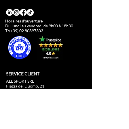
Horaires d'ouverture
Du lundi au vendredi de 9h00 à 18h30
T.:(+39)
02.80897303
SERVICE CLIENT
ALL SPORT SRL
Piazza del Duomo, 21
c/o Duomo21
20121 Milano, Lombardia, Italia
info@allsport.travel
T:(+39)
02.80897303
P.IVA
12291410962
SDI: KRRH6B9
RAE - MI -
2652043