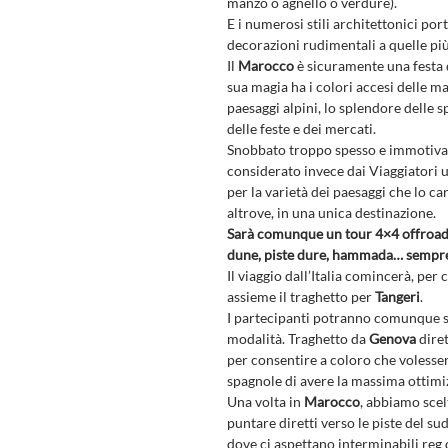
manzo o agnello o verdure).
E i numerosi stili architettonici por
decorazioni rudimentali a quelle più
Il
Marocco
è sicuramente una festa d
sua magia ha i colori accesi delle m
paesaggi alpini, lo splendore delle sp
delle feste e dei mercati.
Snobbato troppo spesso e immotivata
considerato invece dai Viaggiatori u
per la varietà dei paesaggi che lo ca
altrove, in una unica destinazione.
Sarà comunque un tour 4×4 offroad c
dune, piste dure, hammada… sempre
Il viaggio dall’Italia comincerà, per c
assieme il traghetto per
Tangeri
.
I partecipanti potranno comunque sc
modalità. Traghetto da
Genova
dire
per consentire a coloro che volesser
spagnole di avere la massima ottimi
Una volta in
Marocco
, abbiamo scel
puntare diretti verso le piste del sud
dove ci aspettano interminabili reg d