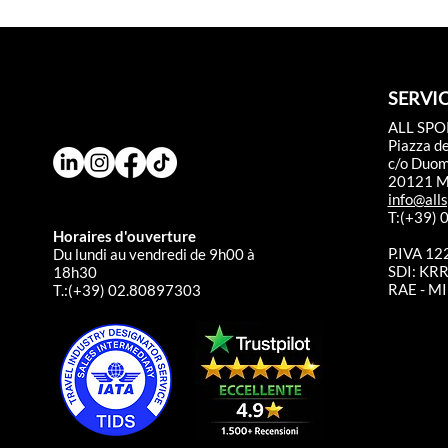
SERVIC
ALL SPO
Piazza d
c/o Duo
20121 Mi
info@alls
T:(+39)
Horaires d'ouverture
P.IVA 1
Du lundi au vendredi de 9h00 à
SDI: K
18h30
RAE - MI
T.:(+39) 02.80897303