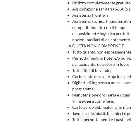
Utilizzo completamente gratuito 
Assicurazione sanitaria AXA (o s
Assistenza frontiera;
Assistenza tecnica (manutenzioni
compatibilmente con il tempo, la 
disposizione) e logistica per tut
nozioni basilari di orientamento 
LA QUOTA NON COMPRENDE
Tutto quanto non espressamente 
Pernottamenti in hotel e/o bungal
partecipante, da gestire in loco;
Tutti i tipi di bevande;
Carburante mezzo proprio e peda
Biglietti di ingresso a musei, parc
programma;
Manutenzione ordinaria e ricambi
vi insegnerà come fare;
Carte verde obbligatoria (in manc
Tavoli, sedie, piatti, bicchieri e
Tutti i pernottamenti e i pasti ne