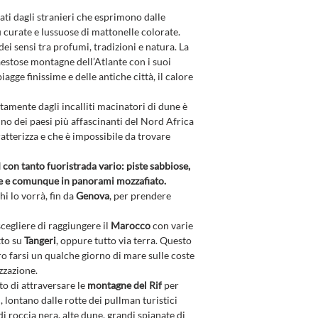
tati dagli stranieri che esprimono dalle
 curate e lussuose di mattonelle colorate.
ei sensi tra profumi, tradizioni e natura. La
aestose montagne dell’Atlante con i suoi
iagge finissime e delle antiche città, il calore
mente dagli incalliti macinatori di dune è
no dei paesi più affascinanti del Nord Africa
ratterizza e che è impossibile da trovare
on tanto fuoristrada vario: piste sabbiose,
 e comunque in panorami mozzafiato.
hi lo vorrà, fin da
Genova
, per prendere
egliere di raggiungere il
Marocco
con varie
tto su
Tangeri
, oppure tutto via terra. Questo
o farsi un qualche giorno di mare sulle coste
zzazione.
to di attraversare le
montagne del Rif
per
, lontano dalle rotte dei pullman turistici
i roccia nera, alte dune, grandi spianate di