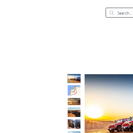
EUR (€)