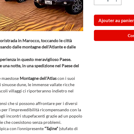
Ajouter au panier
Co
uoristrada in Marocco, toccando le città
sando dalle montagne dell’Atlante e dalle
sperienza in questo meraviglioso Paese.
 e una notte, in una spedizione nel Paese del
le maestose
Montagne dell’Atlas
con i suoi
di sinuose dune, le immense vallate ricche
coli villaggi ci riporteranno indietro nel
ensi che si possono affrontare per i diversi
irà per l’imprevedibilità ricompensando con la
degli incontri stupefacenti grazie ad un popolo
nie che coesistono senza problemi.
tipica con l’onnipresente
“Tajine”
(stufato di