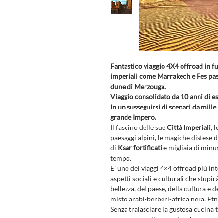
Fantastico viaggio 4X4 offroad in f
imperiali come Marrakech e Fes pas
dune di Merzouga.
Viaggio consolidato da 10 anni di e
In un susseguirsi di scenari da mille
grande Impero.
Il fascino delle sue
Città Imperiali
, 
paesaggi alpini, le magiche distese 
di
Ksar fortificati
e migliaia di minus
tempo.
E’ uno dei viaggi 4×4 offroad più int
aspetti sociali e culturali che stup
bellezza, del paese, della cultura e 
misto arabi-berberi-africa nera. Et
Senza tralasciare la gustosa cucina 