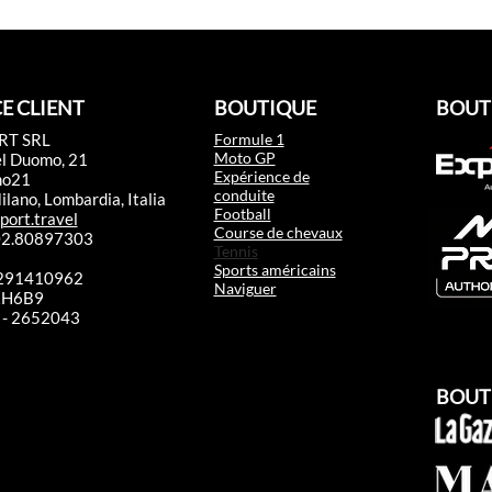
E CLIENT
BOUTIQUE
BOUT
RT SRL
Formule 1
Moto GP
el Duomo, 21
Expérience de
mo21
conduite
lano, Lombardia, Italia
Football
port.travel
Course de chevaux
 02.80897303
Tennis
Sports américains
2291410962
Naviguer
RRH6B9
 - 2652043​
BOUT