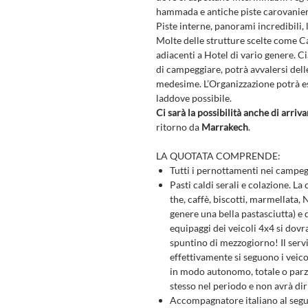
hammada e antiche piste carovaniere 
Piste interne, panorami incredibili,
Molte delle strutture scelte come 
adiacenti a Hotel di vario genere. C
di campeggiare, potrà avvalersi delle
medesime. L’Organizzazione potrà es
laddove possibile.
Ci sarà la possibilità anche di arriva
ritorno da
Marrakech
.
LA QUOTATA COMPRENDE:
Tutti i pernottamenti nei campe
Pasti caldi serali e colazione. 
the, caffè, biscotti, marmellata,
genere una bella pastasciutta) e q
equipaggi dei veicoli 4x4 si dov
spuntino di mezzogiorno! Il servi
effettivamente si seguono i veico
in modo autonomo, totale o parz
stesso nel periodo e non avrà dir
Accompagnatore italiano al segu