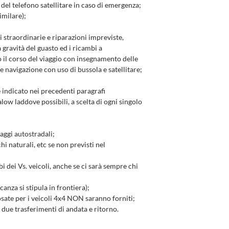
del telefono satellitare in caso di emergenza;
imilare);
 straordinarie e riparazioni impreviste,
gravità del guasto ed i ricambi a
to il corso del viaggio con insegnamento delle
e navigazione con uso di bussola e satellitare;
indicato nei precedenti paragrafi
ow laddove possibili, a scelta di ogni singolo
ggi autostradali;
hi naturali, etc se non previsti nel
 dei Vs. veicoli, anche se ci sarà sempre chi
anza si stipula in frontiera);
 posate per i veicoli 4x4 NON saranno forniti;
i due trasferimenti di andata e ritorno.