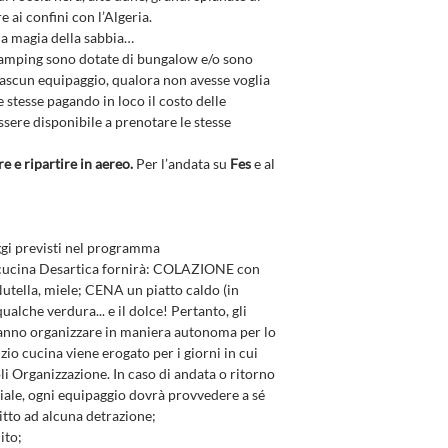
ai confini con l’Algeria.
 la magia della sabbia…
Camping sono dotate di bungalow e/o sono
iascun equipaggio, qualora non avesse voglia
 stesse pagando in loco il costo delle
sere disponibile a prenotare le stesse
re e ripartire in aereo.
Per l’andata su
Fes
e al
ggi previsti nel programma
La cucina Desartica fornirà: COLAZIONE con
 Nutella, miele; CENA un piatto caldo (in
ualche verdura... e il dolce! Pertanto, gli
ranno organizzare in maniera autonoma per lo
zio cucina viene erogato per i giorni in cui
li Organizzazione. In caso di andata o ritorno
iale, ogni equipaggio dovrà provvedere a sé
itto ad alcuna detrazione;
ito;