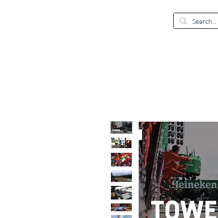
EUR (€)