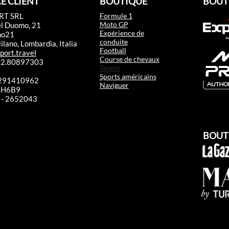
E CLIENT
BOUTIQUE
BOUT
RT SRL
Formule 1
Moto GP
el Duomo, 21
Expérience de
mo21
conduite
lano, Lombardia, Italia
Football
port.travel
Course de chevaux
 02.80897303
Tennis
Sports américains
2291410962
Naviguer
RRH6B9
 - 2652043​
BOUT