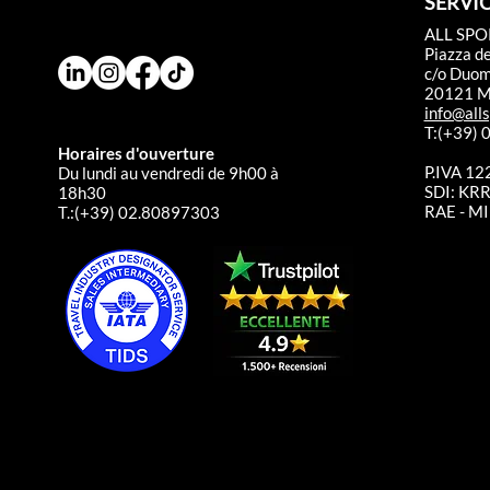
SERVIC
ALL SPO
Piazza d
c/o Duo
20121 Mi
info@alls
T:(+39)
Horaires d'ouverture
P.IVA 1
Du lundi au vendredi de 9h00 à
SDI: K
18h30
RAE - MI
T.:(+39) 02.80897303