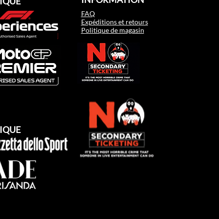
IQUE
FAQ
Expéditions et retours
Politique de magasin
IQUE