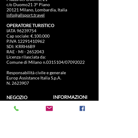
c/o Duomo21 3° Piano
20121 Milano, Lombardia, Italia
info@allsport.travel
OPERATORE TURISTICO
IATA
96239754
Cap sociale: €.100.000
P.IVA
12291410962
SDI: KRRH6B9
RAE - MI -
2652043
Licenza rilasciata da:
Comune di Milano n.0315104/07092022
Responsabilità civile e generale
Europ Assistance Italia S.p.A.
N. 2623907
INFORMAZIONI
NEGOZIO
Formula 1
FAQ
Moto Gp
Spedizioni e resi
Driving Experience
Politica negozio
Calcio
Hockey
Ippica
Olimpiadi