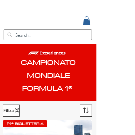
Accedi
EUR (€)
CAMPIONATO
MONDIALE
FORMULA 1®
(1)
Filtra
F1® BIGLIETTERIA