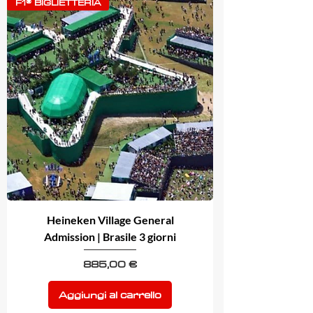
F1® BIGLIETTERIA
Heineken Village General
Admission | Brasile 3 giorni
Prezzo
885,00 €
Aggiungi al carrello