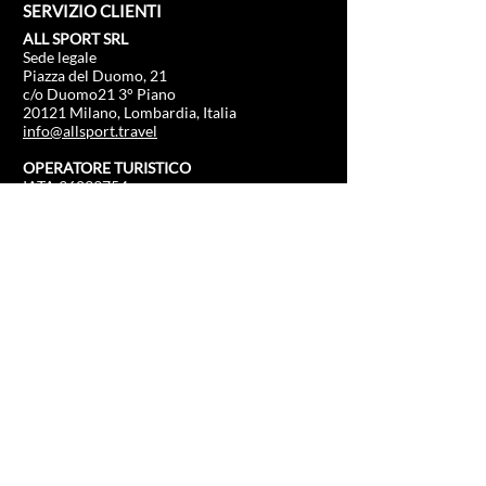
SERVIZIO CLIENTI
ALL SPORT SRL
Sede legale
Piazza del Duomo, 21
c/o Duomo21 3° Piano
20121 Milano, Lombardia, Italia
info@allsport.travel
OPERATORE TURISTICO
IATA
96239754
Cap sociale: €.100.000
P.IVA
12291410962
SDI: KRRH6B9
RAE - MI -
2652043
Licenza rilasciata da:
Comune di Milano n.0315104/07092022
Responsabilità civile e generale
Europ Assistance Italia S.p.A.
N. 2623907
INFORMAZIONI
NEGOZIO
Formula 1
FAQ
Moto Gp
Spedizioni e resi
Driving Experience
Politica negozio