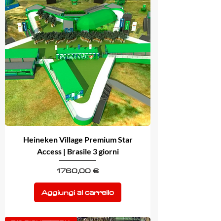
Heineken Village Premium Star
Access | Brasile 3 giorni
Prezzo
1760,00 €
Aggiungi al carrello