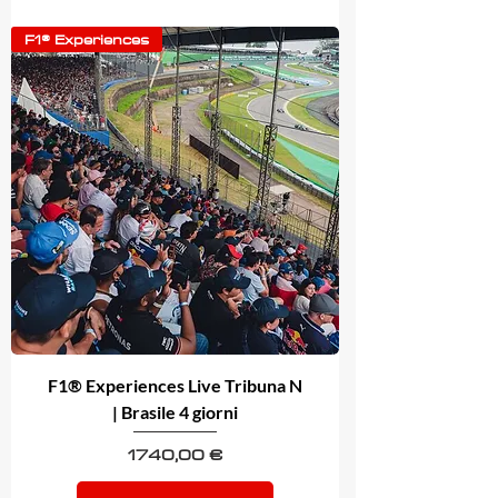
F1® Experiences
F1® Experiences Live Tribuna N
| Brasile 4 giorni
Prezzo
1740,00 €