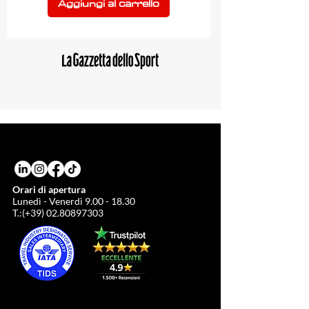
Aggiungi al carrello
Orari di apertura
Lunedì - Venerdì
9.00 - 18.30
T.:(+39)
02.80897303