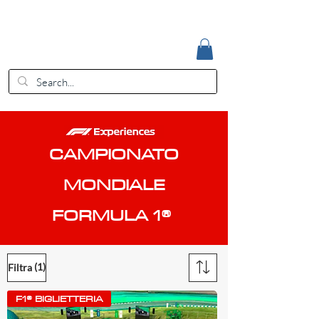
Accedi
EUR (€)
CAMPIONATO
MONDIALE
FORMULA 1®
(1)
Filtra
F1® BIGLIETTERIA