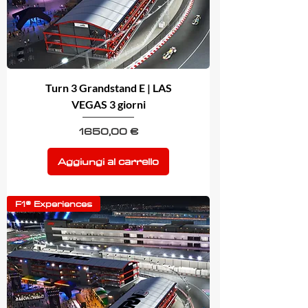
Turn 3 Grandstand E | LAS
VEGAS 3 giorni
Prezzo
1650,00 €
Aggiungi al carrello
F1® Experiences