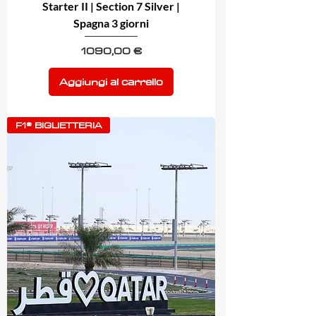
Starter II | Section 7 Silver |
Spagna 3 giorni
Prezzo
1090,00 €
Aggiungi al carrello
F1® BIGLIETTERIA