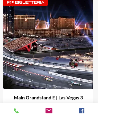
F1® BIGLIETTERIA
Main Grandstand E | Las Vegas 3
giorni
Prezzo
2470,00 €
Aggiungi al carrello