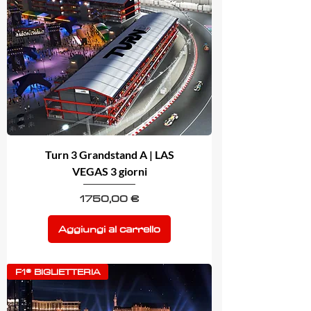
Turn 3 Grandstand A | LAS
VEGAS 3 giorni
Prezzo
1750,00 €
Aggiungi al carrello
F1® BIGLIETTERIA