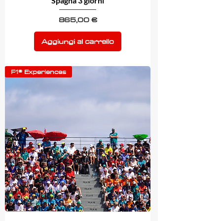
Spagna 3 giorni
Prezzo
865,00 €
Aggiungi al carrello
F1® Experiences