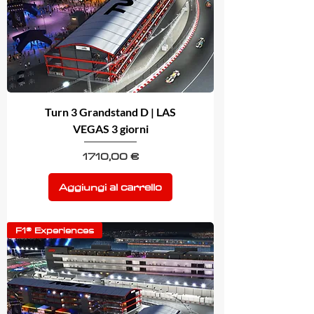
Turn 3 Grandstand D | LAS
VEGAS 3 giorni
Prezzo
1710,00 €
Aggiungi al carrello
F1® Experiences