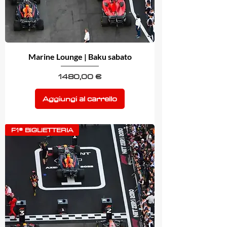
Marine Lounge | Baku sabato
Prezzo
1480,00 €
Aggiungi al carrello
F1® BIGLIETTERIA