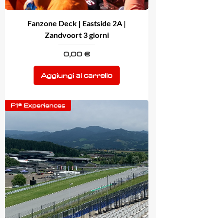
Fanzone Deck | Eastside 2A |
Zandvoort 3 giorni
Prezzo
0,00 €
Aggiungi al carrello
F1® Experiences