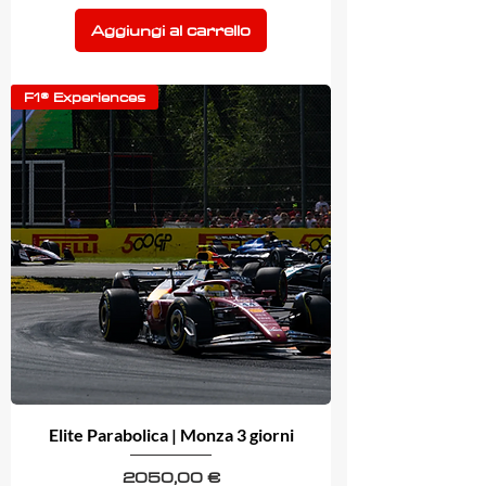
Aggiungi al carrello
F1® Experiences
Elite Parabolica | Monza 3 giorni
Prezzo
2050,00 €