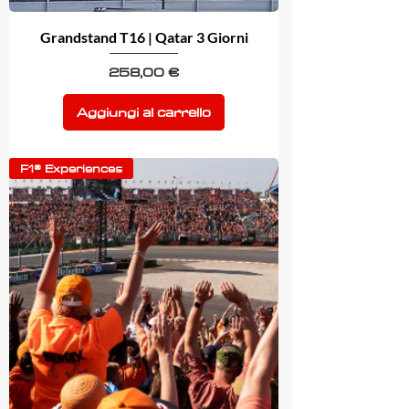
Grandstand T16 | Qatar 3 Giorni
Prezzo
258,00 €
Aggiungi al carrello
F1® Experiences