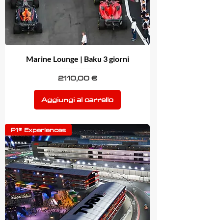
Marine Lounge | Baku 3 giorni
Prezzo
2110,00 €
Aggiungi al carrello
F1® Experiences