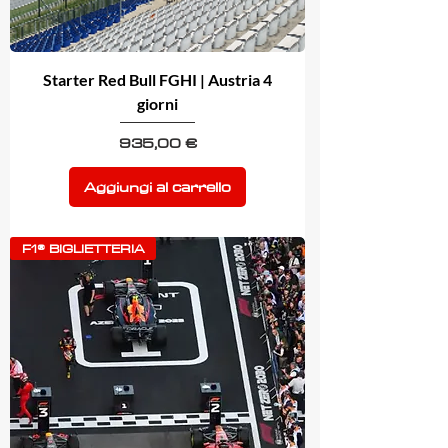
Starter Red Bull FGHI | Austria 4
giorni
Prezzo
935,00 €
Aggiungi al carrello
F1® BIGLIETTERIA