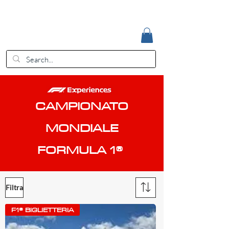
Accedi
EUR (€)
CAMPIONATO
MONDIALE
FORMULA 1®
Filtra
F1® BIGLIETTERIA