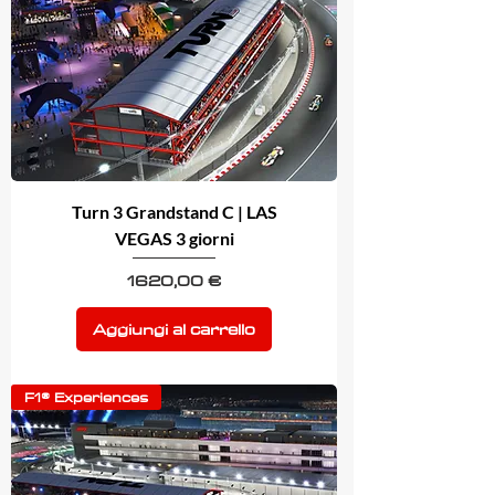
Turn 3 Grandstand C | LAS
VEGAS 3 giorni
Prezzo
1620,00 €
Aggiungi al carrello
F1® Experiences