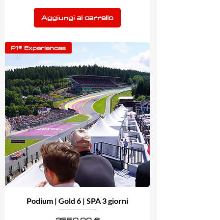
Aggiungi al carrello
F1® Experiences
Podium | Gold 6 | SPA 3 giorni
Prezzo