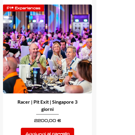
F1® Experiences
Racer | Pit Exit | Singapore 3
giorni
Prezzo
2200,00 €
Aggiungi al carrello