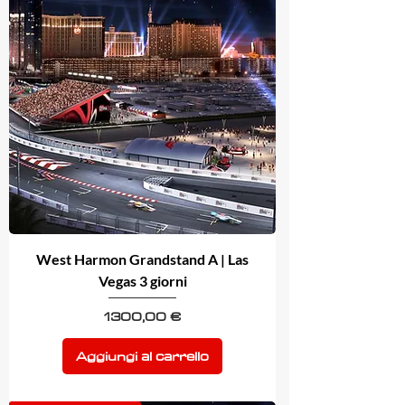
West Harmon Grandstand A | Las
Vegas 3 giorni
Prezzo
1300,00 €
Aggiungi al carrello