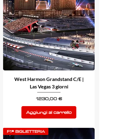
West Harmon Grandstand C/E |
Las Vegas 3 giorni
Prezzo
1230,00 €
Aggiungi al carrello
F1® BIGLIETTERIA