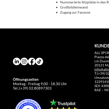
Nummerierte Sitzplätze in den 
Großbildleinwand
Zugang zur Fanzone
KUNDE
ALL SPOR
Piazza de
c/o Duo
20121 Mai
info@alls
T:(+39) 
Umsatzst
Öffnungszeiten
1229141
Montag - Freitag 9.00 - 18.30 Uhr
SDI: KR
Tel.:(+39) 02.80897303
RAE – MI