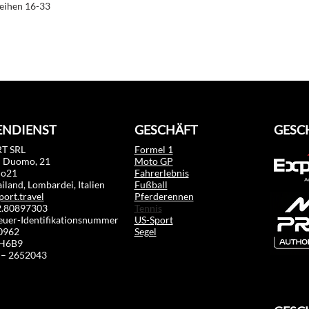
Reihen 16-33
NDIENST
GESCHÄFT
GESC
T SRL
Formel 1
l Duomo, 21
Moto GP
mo21
Fahrerlebnis
land, Lombardei, Italien
Fußball
port.travel
Pferderennen
02.80897303
Tennis
euer-Identifikationsnummer
US-Sport
0962
Segel
RH6B9
 – 2652043