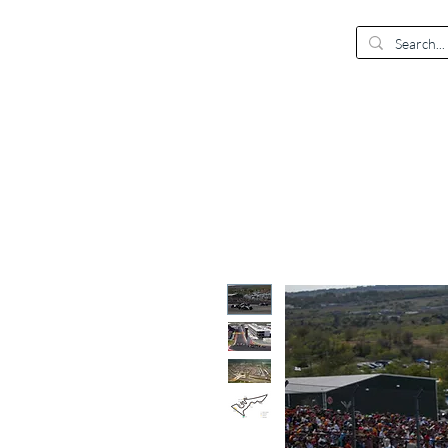
EUR (€)