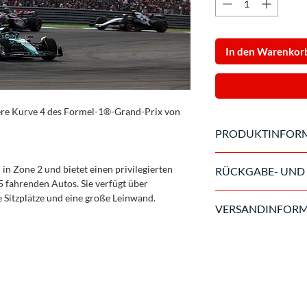
In den Warenkor
obere Kurve 4 des Formel-1®-Grand-Prix von
PRODUKTINFOR
Offizielle Eintrittska
 in Zone 2 und bietet einen privilegierten
RÜCKGABE- UND 
5 fahrenden Autos. Sie verfügt über
Sobald der Kauf abgesc
e Sitzplätze und eine große Leinwand.
VERSANDINFOR
erstattungsfähig. Im 
aufgrund höherer Gew
Die Tickets werden 15
Rückgabebedingungen 
versandt. In Ausnahme
am Akkreditierungsbü
zum Zeitpunkt des Ka
Wechselkurses variie