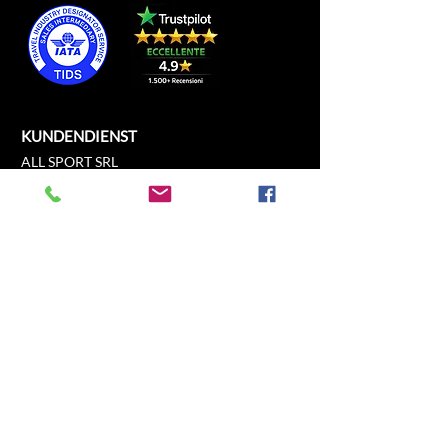
KUNDENDIENST
ALL SPORT SRL
Piazza del Duomo, 21
c/o Duomo21
20121 Mailand, Lombardei, Italien
info@allsport.travel
T:(+39)
02.80897303
Umsatzsteuer-Identifikationsnummer
12291410962
SDI: KRRH6B9
RAE – MI –
2652043
INFORMATION
GESCHÄFT
Formel 1
FAQ
Moto GP
Sendungen und
Fahrerlebnis
Retouren
Fußball
Store-Richtlinie