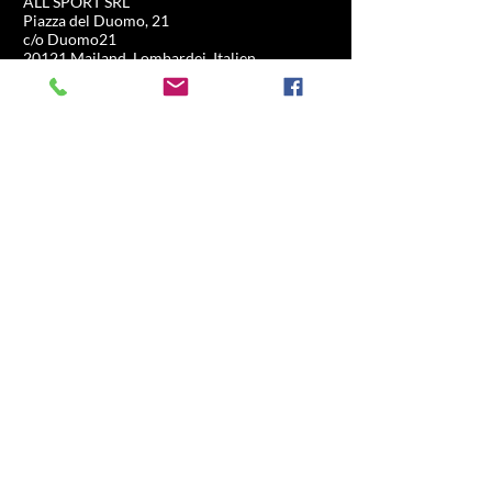
ALL SPORT SRL
Piazza del Duomo, 21
c/o Duomo21
20121 Mailand, Lombardei, Italien
info@allsport.travel
T:(+39)
02.80897303
Umsatzsteuer-Identifikationsnummer
12291410962
SDI: KRRH6B9
RAE – MI –
2652043
INFORMATION
GESCHÄFT
Formel 1
FAQ
Moto GP
Sendungen und
Fahrerlebnis
Retouren
Fußball
Store-Richtlinie
Pferderennen
Tennis
US-Sport
Segel