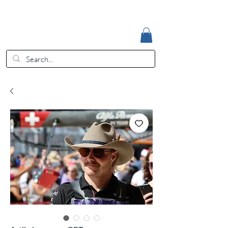
Accedi
EUR (€)