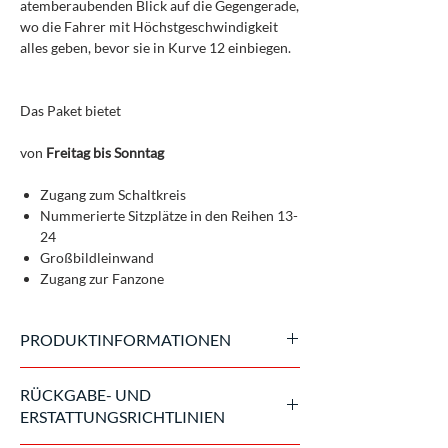
atemberaubenden Blick auf die Gegengerade,
wo die Fahrer mit Höchstgeschwindigkeit
alles geben, bevor sie in Kurve 12 einbiegen.
Das Paket bietet
von
Freitag bis Sonntag
Zugang zum Schaltkreis
Nummerierte Sitzplätze in den Reihen 13-
24
Großbildleinwand
Zugang zur Fanzone
PRODUKTINFORMATIONEN
Offizielle Eintrittskarten, ausgestellt vom
RÜCKGABE- UND
Veranstalter
ERSTATTUNGSRICHTLINIEN