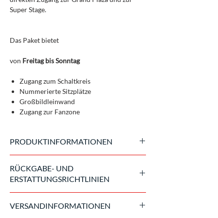
Super Stage.
Das Paket bietet
von
Freitag bis Sonntag
Zugang zum Schaltkreis
Nummerierte Sitzplätze
Großbildleinwand
Zugang zur Fanzone
PRODUKTINFORMATIONEN
Offizielle Eintrittskarten, ausgestellt vom
RÜCKGABE- UND
Veranstalter
ERSTATTUNGSRICHTLINIEN
Sobald der Kauf abgeschlossen ist, ist das
VERSANDINFORMATIONEN
Ticket nicht erstattungsfähig. Im Falle einer
Absage der Veranstaltung aufgrund höherer