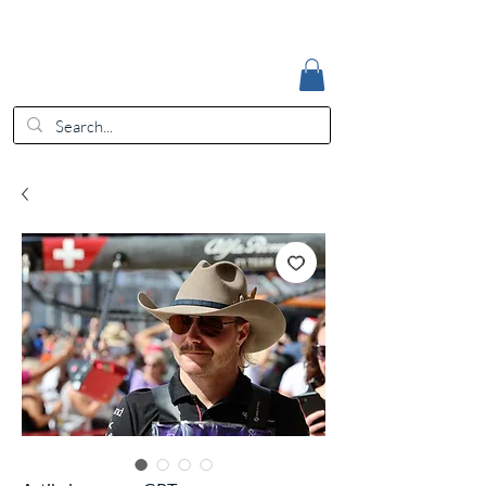
Accedi
EUR (€)