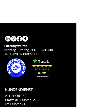
Die Tickets werden 15 Tage vor der
Gewalt richten wir uns nach den
Veranstaltung digital versandt. In
Rückgabebedingungen des Veranstalters.
Ausnahmefällen werden die Tickets vor Ort
am Akkreditierungsbüro ausgehändigt. Der
Preis kann zum Zeitpunkt des Kaufs
aufgrund des Euro/Dollar-Wechselkurses
variieren.
Öffnungszeiten
Montag - Freitag
9.00 - 18.30
Uhr
Tel.:(+39)
02.80897303
KUNDENDIENST
ALL SPORT SRL
Piazza del Duomo, 21
c/o Duomo21