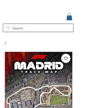
Accedi
EUR (€)