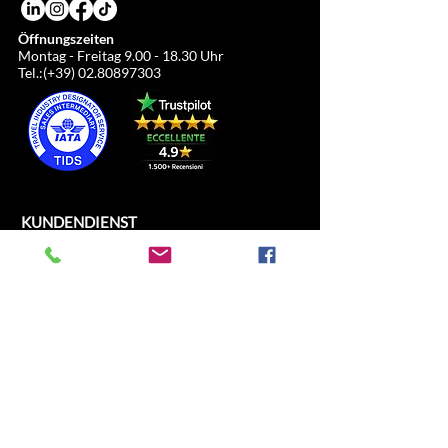
Öffnungszeiten
Montag - Freitag
9.00 - 18.30
Uhr
Tel.:(+39)
02.80897303
KUNDENDIENST
ALL SPORT SRL
Piazza del Duomo, 21
c/o Duomo21
20121 Mailand, Lombardei, Italien
info@allsport.travel
T:(+39)
02.80897303
Umsatzsteuer-Identifikationsnummer
12291410962
SDI: KRRH6B9
RAE – MI –
2652043
INFORMATION
GESCHÄFT