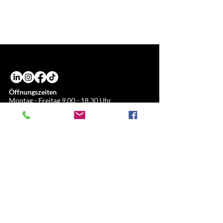
Das Programm ist so konzipiert, dass es an
8 Stunden.
Wochentagen oder an verfügbaren
Samstagen absolviert werden kann. Sonntags
findet es nicht statt.
Öffnungszeiten
Montag - Freitag
9.00 - 18.30
Uhr
Tel.:(+39)
02.80897303
KUNDENDIENST
ALL SPORT SRL
Piazza del Duomo, 21
c/o Duomo21
20121 Mailand, Lombardei, Italien