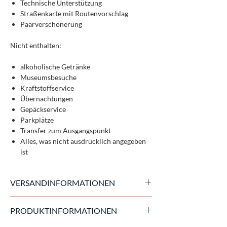
Technische Unterstützung
Straßenkarte mit Routenvorschlag
Paarverschönerung
Nicht enthalten:
alkoholische Getränke
Museumsbesuche
Kraftstoffservice
Übernachtungen
Gepäckservice
Parkplätze
Transfer zum Ausgangspunkt
Alles, was nicht ausdrücklich angegeben
ist
VERSANDINFORMATIONEN
Das Reiseprogramm gilt für 2 Gäste an Bord
PRODUKTINFORMATIONEN
eines Pkw auf einer vorgeschlagenen
Reiseroute mit einer Nutzungsdauer von ca.