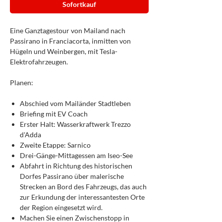
Sofortkauf
Eine Ganztagestour von Mailand nach
Passirano in Franciacorta, inmitten von
Hügeln und Weinbergen, mit Tesla-
Elektrofahrzeugen.
Planen:
Abschied vom Mailänder Stadtleben
Briefing mit EV Coach
Erster Halt: Wasserkraftwerk Trezzo
d'Adda
Zweite Etappe: Sarnico
Drei-Gänge-Mittagessen am Iseo-See
Abfahrt in Richtung des historischen
Dorfes Passirano über malerische
Strecken an Bord des Fahrzeugs, das auch
zur Erkundung der interessantesten Orte
der Region eingesetzt wird.
Machen Sie einen Zwischenstopp in