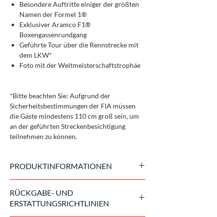
Besondere Auftritte einiger der größten
Namen der Formel 1®
Exklusiver Aramco F1®
Boxengassenrundgang
Geführte Tour über die Rennstrecke mit
dem LKW*
Foto mit der Weltmeisterschaftstrophäe
*Bitte beachten Sie: Aufgrund der
Sicherheitsbestimmungen der FIA müssen
die Gäste mindestens 110 cm groß sein, um
an der geführten Streckenbesichtigung
teilnehmen zu können.
PRODUKTINFORMATIONEN
4-Tages-Zugangspass nur in begrenzter
RÜCKGABE- UND
Anzahl erhältlich
ERSTATTUNGSRICHTLINIEN