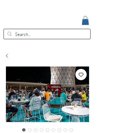
Accedi
EUR (€)