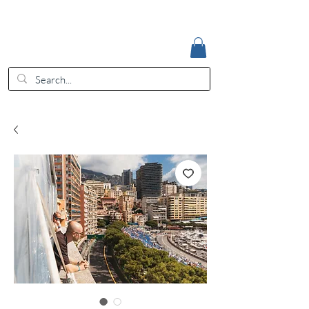
Accedi
EUR (€)