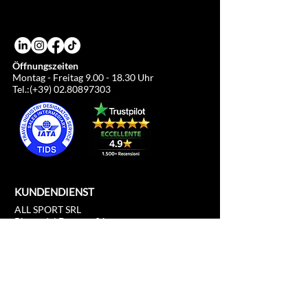
Zeitpunkt des Kaufs aufgrund des
Euro/Dollar-Wechselkurses variieren.
Öffnungszeiten
Montag - Freitag
9.00 - 18.30
Uhr
Tel.:(+39)
02.80897303
KUNDENDIENST
ALL SPORT SRL
Piazza del Duomo, 21
c/o Duomo21
20121 Mailand, Lombardei, Italien
info@allsport.travel
T:(+39)
02.80897303
Umsatzsteuer-Identifikationsnummer
12291410962
SDI: KRRH6B9