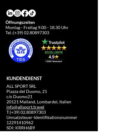
Öffnungszeiten
Montag - Freitag
9.00 - 18.30
Uhr
Tel.:(+39)
02.80897303
KUNDENDIENST
ALL SPORT SRL
Piazza del Duomo, 21
c/o Duomo21
20121 Mailand, Lombardei, Italien
info@allsport.travel
T:(+39)
02.80897303
Umsatzsteuer-Identifikationsnummer
12291410962
SDI: KRRH6B9
RAE – MI –
2652043