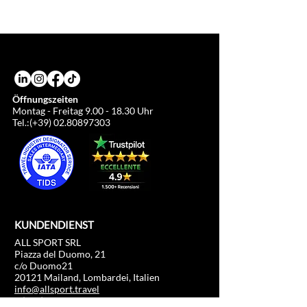
Der angegebene Preis kann sich ändern, falls
Für weitere Informationen schreiben Sie
der Veranstalter einen anderen Listenpreis
bitte an: info@allsport.it
als den vorläufigen Preis bekannt gibt.
Für weitere Informationen schreiben Sie uns
bitte an: info@allsport.it
Öffnungszeiten
Montag - Freitag
9.00 - 18.30
Uhr
Tel.:(+39)
02.80897303
KUNDENDIENST
ALL SPORT SRL
Piazza del Duomo, 21
c/o Duomo21
20121 Mailand, Lombardei, Italien
info@allsport.travel
T:(+39)
02.80897303