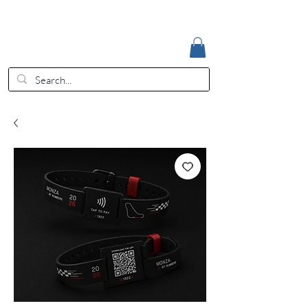
Accedi
EUR (€)