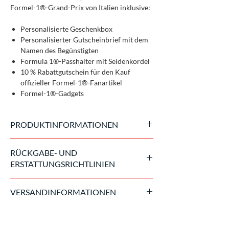
Formel-1®-Grand-Prix von Italien inklusive:
Personalisierte Geschenkbox
Personalisierter Gutscheinbrief mit dem
Namen des Begünstigten
Formula 1®-Passhalter mit Seidenkordel
10 % Rabattgutschein für den Kauf
offizieller Formel-1®-Fanartikel
Formel-1®-Gadgets
PRODUKTINFORMATIONEN
Die Geschenkbox berechtigt nicht zum
RÜCKGABE- UND
Zugang zum Circuit.
ERSTATTUNGSRICHTLINIEN
Das Ticket muss auch zu einem späteren
Zeitpunkt separat erworben werden.
Sobald der Kauf abgeschlossen ist, ist eine
Alle Eintrittskarten werden von ACI Sport,
VERSANDINFORMATIONEN
Rückerstattung nur im Falle höherer Gewalt
dem Veranstalter des Formel-1-Grand-Prix,
möglich. In diesem Fall richten wir uns nach
ausgestellt und sind Inhaberkarten, keine
Das Ticket wird ca. 15 Tage vor der geplanten
den Rückgabebestimmungen des
persönlichen Eintrittskarten.
Veranstaltung verschickt.
Veranstalters.