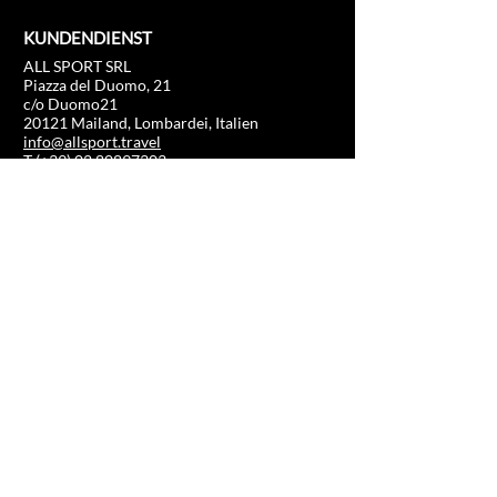
KUNDENDIENST
ALL SPORT SRL
Piazza del Duomo, 21
c/o Duomo21
20121 Mailand, Lombardei, Italien
info@allsport.travel
T:(+39)
02.80897303
Umsatzsteuer-Identifikationsnummer
12291410962
SDI: KRRH6B9
RAE – MI –
2652043
INFORMATION
GESCHÄFT
Formel 1
FAQ
Moto GP
Sendungen und
Fahrerlebnis
Retouren
Fußball
Store-Richtlinie
Pferderennen
Tennis
US-Sport
Segel