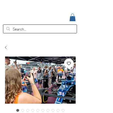
Accedi
EUR (€)