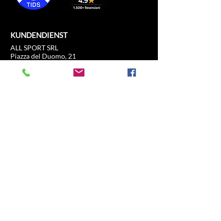
KUNDENDIENST
ALL SPORT SRL
Piazza del Duomo, 21
c/o Duomo21
20121 Mailand, Lombardei, Italien
info@allsport.travel
T:(+39)
02.80897303
Umsatzsteuer-Identifikationsnummer
12291410962
SDI: KRRH6B9
RAE – MI –
2652043
INFORMATION
GESCHÄFT
Formel 1
FAQ
Moto GP
Sendungen und
Fahrerlebnis
Retouren
Fußball
Store-Richtlinie
Pferderennen
Tennis
US-Sport
Segel