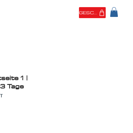
GESCHÄFT
 SIND
PORTFOLIO
eite 1 |
3 Tage
PT