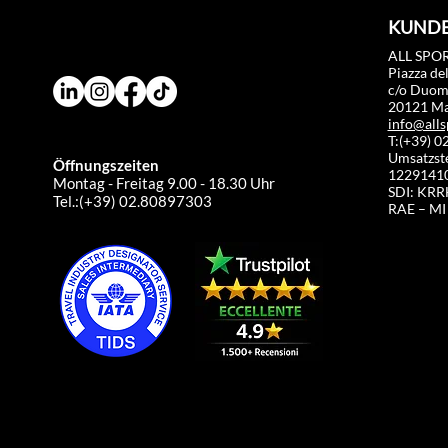
KUNDE
ALL SPOR
Piazza de
c/o Duo
20121 Mai
info@alls
T:(+39) 
Umsatzst
Öffnungszeiten
1229141
Montag - Freitag 9.00 - 18.30 Uhr
SDI: KR
Tel.:(+39) 02.80897303
RAE – MI