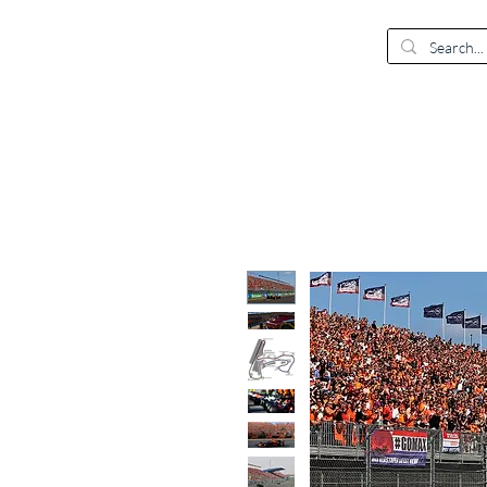
EUR (€)