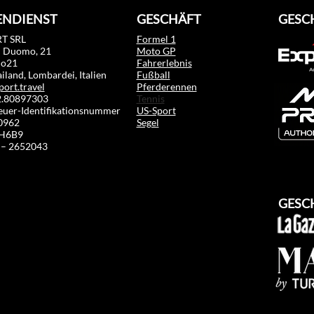
NDIENST
GESCHÄFT
GESC
T SRL
Formel 1
l Duomo, 21
Moto GP
mo21
Fahrerlebnis
land, Lombardei, Italien
Fußball
port.travel
Pferderennen
02.80897303
Tennis
euer-Identifikationsnummer
US-Sport
0962
Segel
RH6B9
 – 2652043
GESC