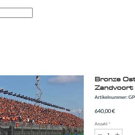
Formel 1
SPORT
WER WIR
Bronze Osts
Zandvoort 
Artikelnummer: G
Preis
640,00 €
Anzahl
*