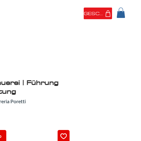
GESCHÄFT
 SIND
PORTFOLIO
auerei | Führung
tung
eria Poretti
b