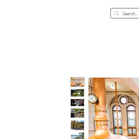
EUR (€)