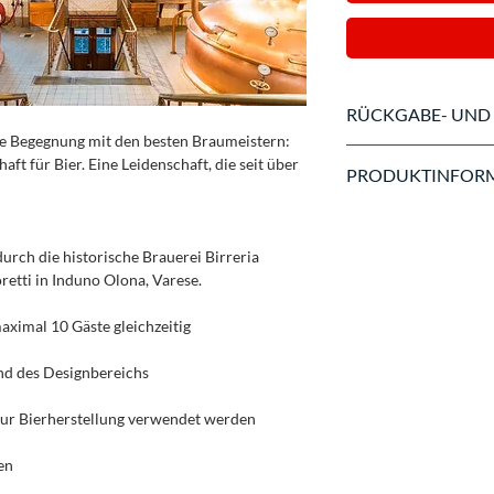
RÜCKGABE- UND 
ie Begegnung mit den besten Braumeistern:
Im Falle einer Storni
ft für Bier. Eine Leidenschaft, die seit über
PRODUKTINFOR
Veranstaltung wird e
gezahlten Betrags gar
Das Paket gilt für 1 
Nach diesem Datum s
Sportkleidung, Turns
urch die historische Brauerei Birreria
Im Paket nicht enthal
etti in Induno Olona, Varese.
zusätzliche Hotellei
Getränke oder das Mi
maximal 10 Gäste gleichzeitig
nd des Designbereichs
 zur Bierherstellung verwendet werden
en