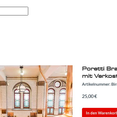
Formel 1
SPORT
WER WIR
Poretti Br
mit Verkos
Artikelnummer: Birr
Preis
25,00 €
In den Warenkor