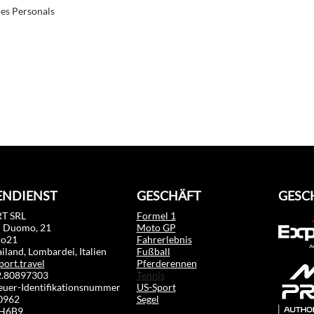
es Personals
NDIENST
GESCHÄFT
GESC
T SRL
Formel 1
l Duomo, 21
Moto GP
mo21
Fahrerlebnis
land, Lombardei, Italien
Fußball
port.travel
Pferderennen
02.80897303
Tennis
euer-Identifikationsnummer
US-Sport
0962
Segel
RH6B9