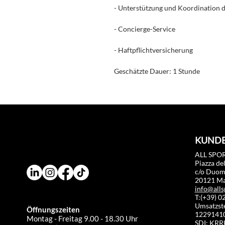
- Unterstützung und Koordination d
- Concierge-Service
- Haftpflichtversicherung
Geschätzte Dauer: 1 Stunde
KUNDE
ALL SPOR
Piazza de
c/o Duo
20121 Mai
info@alls
T:(+39) 
Umsatzst
Öffnungszeiten
1229141
Montag - Freitag 9.00 - 18.30 Uhr
SDI: KR